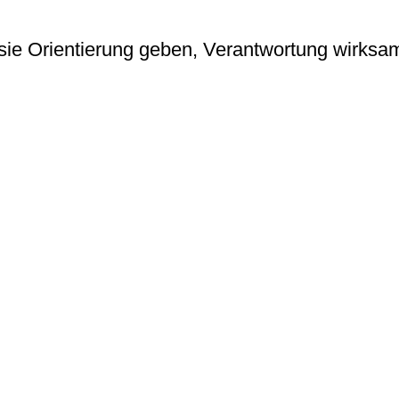
t sie Orientierung geben, Verantwortung wirk
 und Motivation, damit Teams energiegeladen,
 Orientierung und entwickeln eine Kultur, die 