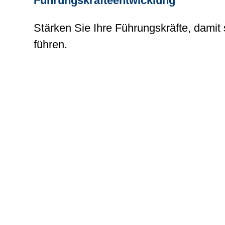
Führungskräfteentwicklung
Stärken Sie Ihre Führungskräfte, dami
führen.
Teamentwicklung
Fördern Sie Zusammenarbeit, Vertrauen
arbeiten
Change-Management
Verankern Sie Wandel sinnvoll, schaffen
sondern aktiv gestaltet.