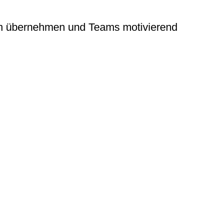
sam übernehmen und Teams motivierend
 handlungsstark und wirkungsvoll
Veränderungen nicht nur akzeptiert,